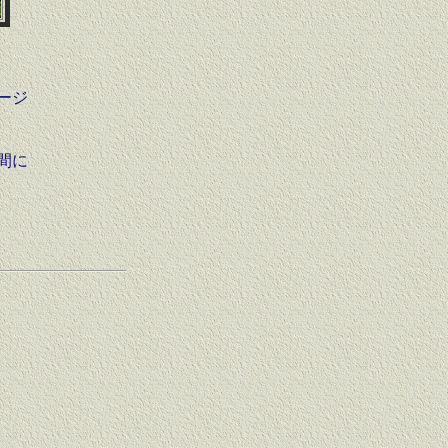
ージ
間に