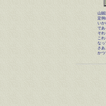
山賊
定例
いか
であ
それ
これ
なっ
さあ
かつ