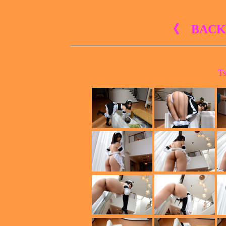
《 BACK
T