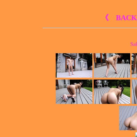
《 BACK
Sa