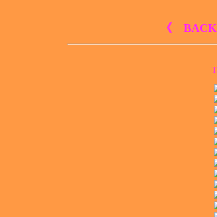
《 BACK
T