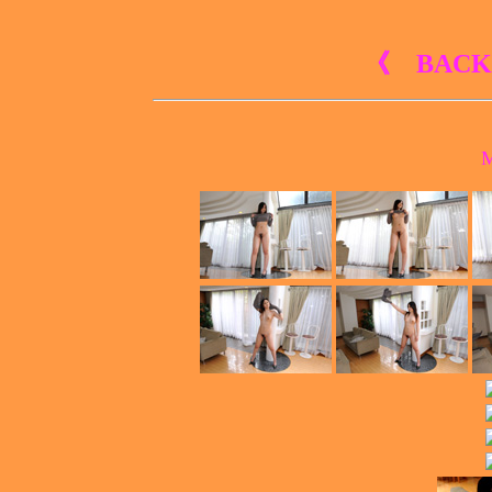
《 BACK
M