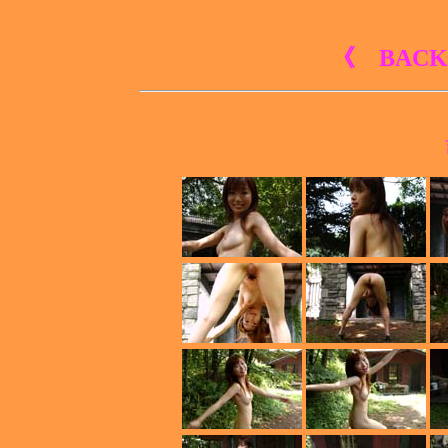
《 BACK